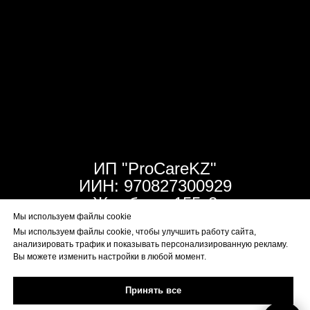
ИП "ProCareKZ"
ИИН: 970827300929
Жамбыла 155к2
Мы используем файлы cookie
Мы используем файлы cookie, чтобы улучшить работу сайта,
Данные и цены предоставленные на сайте не
анализировать трафик и показывать персонализированную рекламу.
Вы можете изменить настройки в любой момент.
являются публичной офертой
Принять все